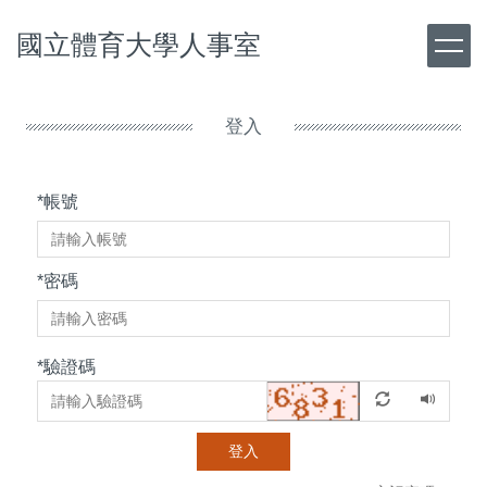
跳
國立體育大學人事室
到
主
要
內
登入
容
區
*
帳號
*
密碼
*
驗證碼
登入