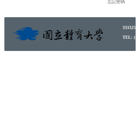
忘記密碼
333325
TEL: (03)3