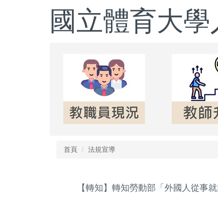
跳
國立體育大學
到
主
要
內
容
區
首頁
法規宣導
【轉知】轉知勞動部「外國人從事就