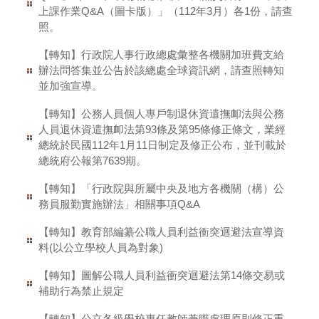
上課作業Q&A（圖卡版）」（112年3月）各1份，請查
照。
【轉知】行政院人事行政總處彙整各機關加班費支給
辦法問答集並公告於該總處全球資訊網，請查照轉知
並加強宣導。
【轉知】公務人員個人專戶制退休資遣撫卹法與公務
人員退休資遣撫卹法第93條及第95條修正條文，業經
總統於民國112年1月11日制定及修正公布，並刊載於
總統府公報第7639期。
【轉知】「行政院與所屬中央及地方各機關（構）公
務員服勤實施辦法」相關事項Q&A
【轉知】教育部編纂公職人員利益衝突迴避法宣導資
料(以公立學校人員為對象)
【轉知】圖解公職人員利益衝突迴避法第14條交易或
補助行為禁止規定
【轉知】公立各級學校專任教師兼職處理原則修正重