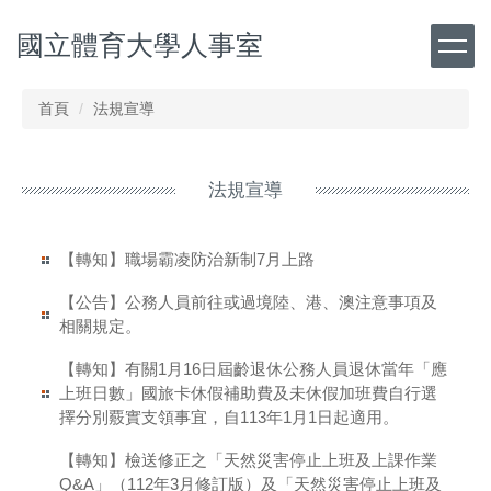
跳
國立體育大學人事室
到
主
要
內
首頁
法規宣導
容
區
法規宣導
【轉知】職場霸凌防治新制7月上路
【公告】公務人員前往或過境陸、港、澳注意事項及
相關規定。
【轉知】有關1月16日屆齡退休公務人員退休當年「應
上班日數」國旅卡休假補助費及未休假加班費自行選
擇分別覈實支領事宜，自113年1月1日起適用。
【轉知】檢送修正之「天然災害停止上班及上課作業
Q&A」（112年3月修訂版）及「天然災害停止上班及