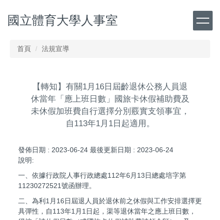
跳
國立體育大學人事室
到
主
要
內
首頁
法規宣導
容
區
【轉知】有關1月16日屆齡退休公務人員退
休當年「應上班日數」國旅卡休假補助費及
未休假加班費自行選擇分別覈實支領事宜，
自113年1月1日起適用。
發佈日期 :
2023-06-24
最後更新日期 :
2023-06-24
說明:
一、依據行政院人事行政總處112年6月13日總處培字第
11230272521號函辦理。
二、為利1月16日屆退人員於退休前之休假與工作安排選擇更
具彈性，自113年1月1日起，渠等退休當年之應上班日數，